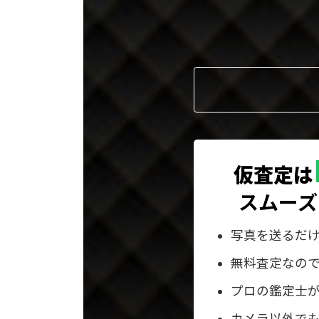
ー
プ
リ
ン
ク
仮査定は
スムーズ
写真を送るだ
無料査定なの
プロの鑑定士
カメラ以外でも