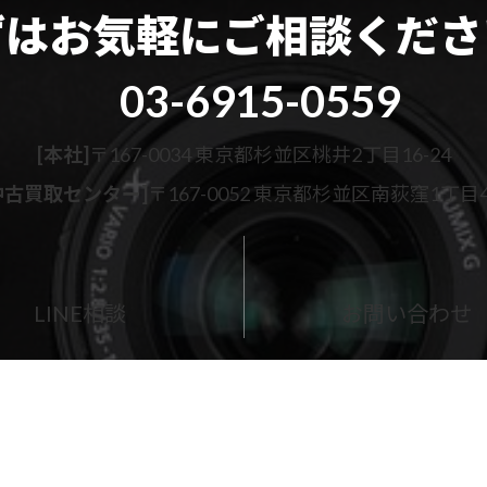
ずはお気軽に
ご相談くださ
03-6915-0559
[本社]
〒167-0034 東京都杉並区桃井2丁目16-24
古買取センター]
〒167-0052 東京都杉並区南荻窪1丁目43
カ
ラ
ム
LINE相談
お問い合わせ
リ
ン
ク