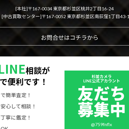
[本社]〒167-0034 東京都杉並区桃井2丁目16-24
[中古買取センター]〒167-0052 東京都杉並区南荻窪1丁目43-1
お問合せはコチラから
LINE
相談が
Outer
杉並カメラ
で便利です！
リ
LINE公式アカウント
友だち
ン
ク
けで簡単査定！
募集中
で安心して相談！
が丁寧に鑑定！
@759fnflx
OK