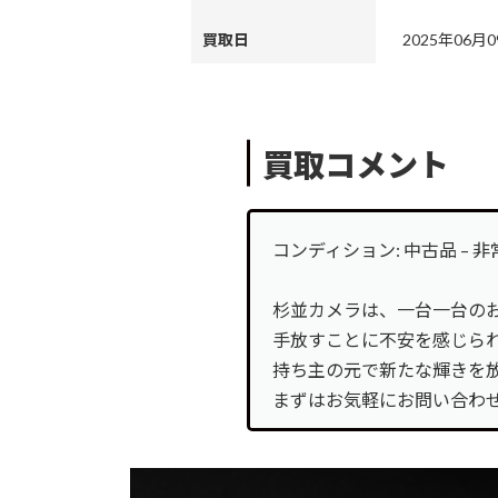
カ
買取日
2025年06月
バ
ログイン
ー
カ
リ
バ
ン
電話
買取コメント
ー
ク
カ
リ
バ
ン
お問合せ
ー
ク
カ
コンディション: 中古品 – 
リ
バ
ン
LINE登録
ー
杉並カメラは、一台一台の
ク
リ
手放すことに不安を感じら
ン
持ち主の元で新たな輝きを
ク
まずはお気軽にお問い合わ