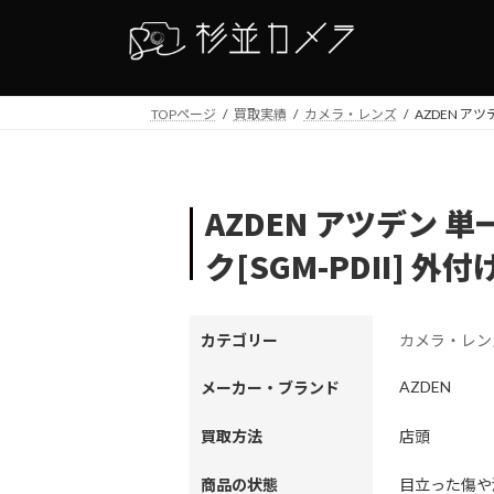
コ
ナ
ン
ビ
テ
ゲ
ン
ー
TOPページ
買取実績
カメラ・レンズ
AZDEN ア
ツ
シ
へ
ョ
ス
ン
キ
に
AZDEN アツデン 
ッ
移
プ
動
ク[SGM-PDII] 
カテゴリー
カメラ・レン
AZDEN
メーカー・ブランド
買取方法
店頭
商品の状態
目立った傷や