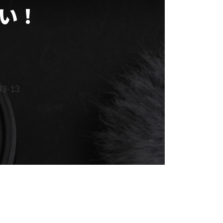
い！
-13