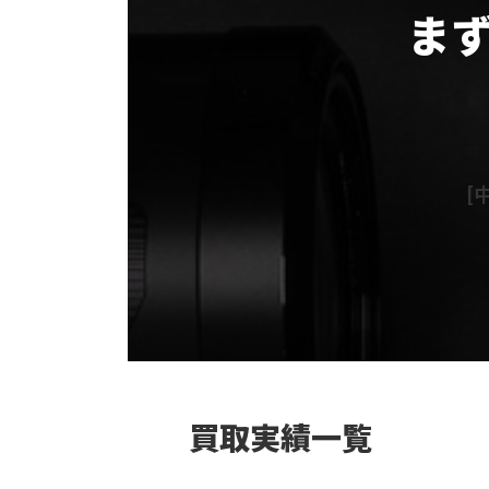
ま
グ
ル
ー
プ
リ
[中
ン
ク
カ
ラ
ム
リ
ン
ク
買取実績一覧