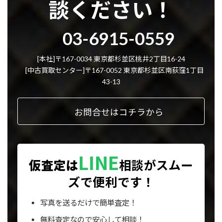
談ください！
グ
03-6915-0559
ル
ー
プ
[本社]〒167-0034 東京都杉並区桃井2丁目16-24
リ
[中古買取センター]〒167-0052 東京都杉並区南荻窪1丁目
ン
43-13
ク
お問合せはコチラから
LINE
仮査定は
相談が
スムー
ズで便利です！
写真を送るだけで簡単査定！
無料査定なので安心して相談！