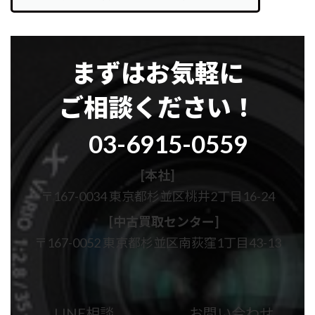
まずはお気軽に
ご相談ください！
グ
03-6915-0559
ル
ー
プ
[本社]
リ
〒167-0034 東京都杉並区桃井2丁目16-24
ン
ク
[中古買取センター]
〒167-0052 東京都杉並区南荻窪1丁目43-13
カ
カ
ラ
ラ
ム
ム
LINE相談
お問い合わせ