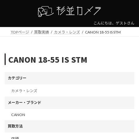
コ
ナ
ン
ビ
テ
ゲ
ン
ー
こんにちは、ゲストさん
ツ
シ
TOPページ
買取実績
カメラ・レンズ
CANON 18-55 IS STM
へ
ョ
ス
ン
キ
に
ッ
移
CANON 18-55 IS STM
プ
動
カテゴリー
カメラ・レンズ
メーカー・ブランド
CANON
買取方法
店頭