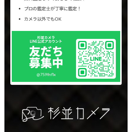
プロの鑑定士が丁寧に鑑定！
カメラ以外でもOK
Outer
杉並カメラ
リ
LINE公式アカウント
ン
友だち
ク
募集中
@759fnflx