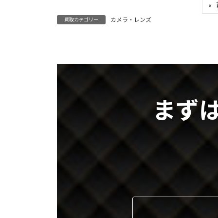
«
カメラ・レンズ
買取カテゴリー
まず
グ
ル
ー
プ
リ
ン
ク