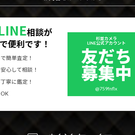
LINE
相談が
Outer
杉並カメラ
で便利です！
リ
LINE公式アカウント
友だち
ン
ク
けで簡単査定！
募集中
で安心して相談！
が丁寧に鑑定！
@759fnflx
OK