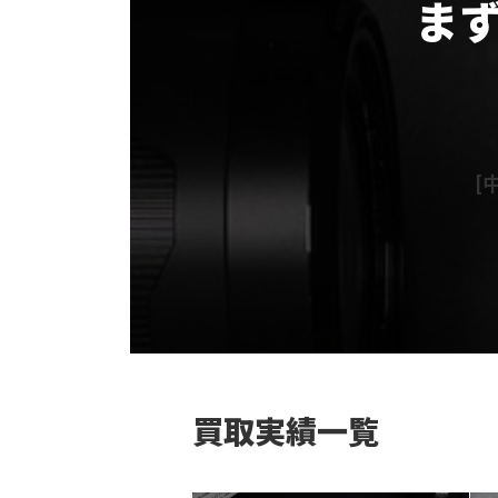
ま
グ
ル
ー
プ
リ
[中
ン
ク
カ
ラ
ム
リ
ン
ク
買取実績一覧