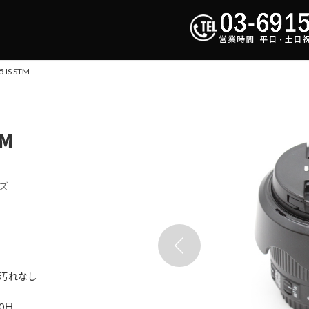
 IS STM
TM
ズ
汚れなし
20日