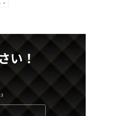
へ
»
さい！
3