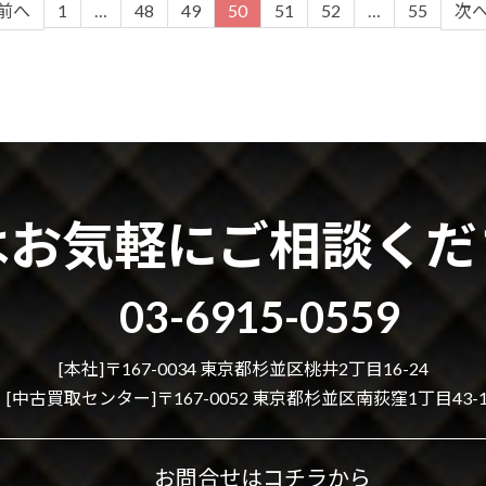
1
…
48
49
50
51
52
…
55
前へ
次
はお気軽にご相談くだ
03-6915-0559
[本社]〒167-0034 東京都杉並区桃井2丁目16-24
[中古買取センター]〒167-0052 東京都杉並区南荻窪1丁目43-1
お問合せはコチラから