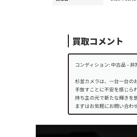
カ
バ
ログイン
ー
カ
リ
バ
ン
電話
ー
買取コメント
ク
カ
リ
バ
ン
お問合せ
ー
ク
カ
リ
コンディション: 中古品 – 
バ
ン
LINE登録
ー
ク
杉並カメラは、一台一台の
リ
手放すことに不安を感じら
ン
持ち主の元で新たな輝きを
ク
まずはお気軽にお問い合わ