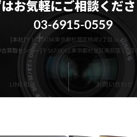
ずはお気軽に
ご相談くださ
03-6915-0559
[本社]
〒167-0034 東京都杉並区桃井2丁目16-24
古買取センター]
〒167-0052 東京都杉並区南荻窪1丁目43
カ
ラ
ム
LINE相談
お問い合わせ
リ
ン
ク