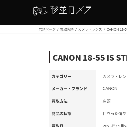
コ
ナ
ン
ビ
テ
ゲ
ン
ー
TOPページ
買取実績
カメラ・レンズ
CANON 18-55
ツ
シ
へ
ョ
ス
ン
キ
に
CANON 18-55 IS S
ッ
移
プ
動
カテゴリー
カメラ・レン
CANON
メーカー・ブランド
買取方法
店頭
商品の状態
目立った傷や
買取日
2025年11月