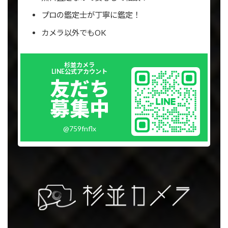
プロの鑑定士が丁寧に鑑定！
カメラ以外でもOK
Outer
杉並カメラ
リ
LINE公式アカウント
ン
友だち
ク
募集中
@759fnflx