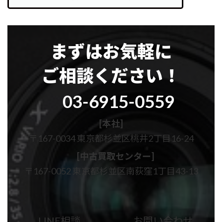
まずはお気軽に
ご相談ください！
グ
03-6915-0559
ル
ー
プ
[本社]
リ
〒167-0034 東京都杉並区桃井2丁目16-24
ン
ク
[中古買取センター]
〒167-0052 東京都杉並区南荻窪1丁目43-13
カ
カ
ラ
ラ
ム
ム
LINE相談
お問い合わせ