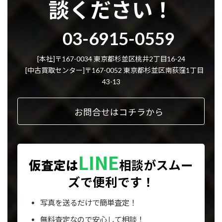
談ください！
グ
03-6915-0559
ル
ー
プ
[本社]〒167-0034 東京都杉並区桃井2丁目16-24
リ
[中古買取センター]〒167-0052 東京都杉並区南荻窪1丁目
ン
43-13
ク
お問合せはコチラから
LINE
仮査定は
相談が
スムー
ズで便利です！
写真を送るだけで簡単査定！
無料査定なので安心して相談！