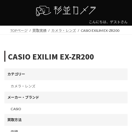
コ
ナ
ン
ビ
テ
ゲ
ン
ー
こんにちは、ゲストさん
ツ
シ
TOPページ
買取実績
カメラ・レンズ
CASIO EXILIM EX-ZR200
へ
ョ
ス
ン
キ
に
ッ
移
CASIO EXILIM EX-ZR200
プ
動
カテゴリー
カメラ・レンズ
メーカー・ブランド
CASIO
買取方法
店頭