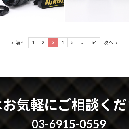
1
2
3
4
5
…
54
«
前へ
次へ
»
はお気軽にご相談くだ
03-6915-0559