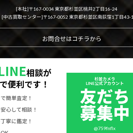
[本社]〒167-0034 東京都杉並区桃井2丁目16-24
[中古買取センター]〒167-0052 東京都杉並区南荻窪1丁目43-1
お問合せはコチラから
LINE
相談が
Outer
杉並カメラ
で便利です！
リ
LINE公式アカウント
友だち
ン
ク
けで簡単査定！
募集中
で安心して相談！
が丁寧に鑑定！
@759fnflx
OK