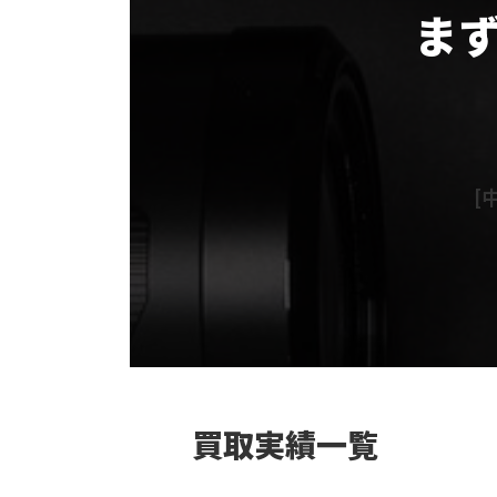
ま
グ
ル
ー
プ
リ
[中
ン
ク
カ
ラ
ム
リ
ン
ク
買取実績一覧