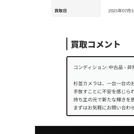
カ
買取日
2025年07月
バ
ログイン
ー
カ
リ
バ
ン
電話
買取コメント
ー
ク
カ
リ
バ
ン
お問合せ
ー
ク
カ
コンディション: 中古品 – 
リ
バ
ン
LINE登録
ー
杉並カメラは、一台一台の
ク
リ
手放すことに不安を感じら
ン
持ち主の元で新たな輝きを
ク
まずはお気軽にお問い合わ