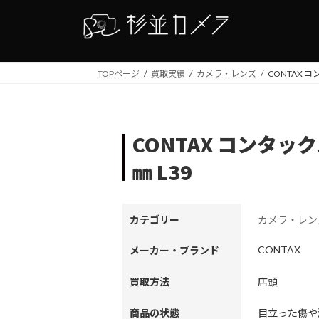
コ
ナ
ン
ビ
テ
ゲ
ン
ー
TOPページ
買取実績
カメラ・レンズ
CONTAX コ
ツ
シ
へ
ョ
ス
ン
キ
に
CONTAX コンタック
ッ
移
プ
動
㎜ L39
カテゴリー
カメラ・レン
CONTAX
メーカー・ブランド
買取方法
店頭
商品の状態
目立った傷や