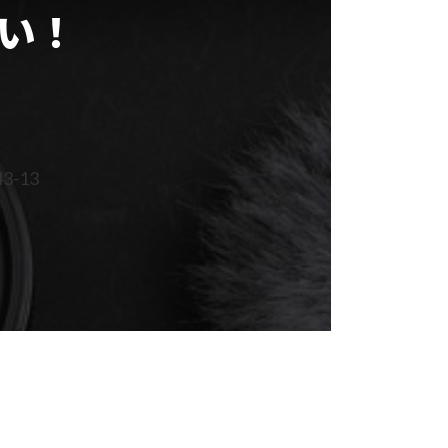
い！
-13