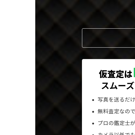
ー
プ
リ
ン
ク
仮査定は
スムーズ
写真を送るだ
無料査定なの
プロの鑑定士
カメラ以外でも