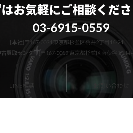
ずはお気軽に
ご相談くださ
03-6915-0559
[本社]
〒167-0034 東京都杉並区桃井2丁目16-24
古買取センター]
〒167-0052 東京都杉並区南荻窪1丁目43
カ
ラ
ム
LINE相談
お問い合わせ
リ
ン
ク