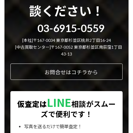
談ください！
グ
03-6915-0559
ル
ー
プ
[本社]〒167-0034 東京都杉並区桃井2丁目16-24
リ
[中古買取センター]〒167-0052 東京都杉並区南荻窪1丁目
ン
43-13
ク
お問合せはコチラから
LINE
仮査定は
相談が
スムー
ズで便利です！
写真を送るだけで簡単査定！