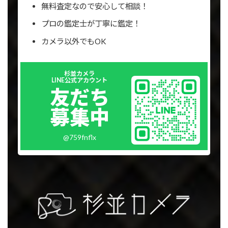
無料査定なので安心して相談！
プロの鑑定士が丁寧に鑑定！
カメラ以外でもOK
Outer
杉並カメラ
リ
LINE公式アカウント
ン
友だち
ク
募集中
@759fnflx