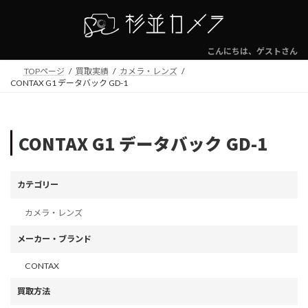
コ
ナ
ン
ビ
テ
ゲ
ン
ー
こんにちは、ゲストさん
ツ
シ
TOPページ
買取実績
カメラ・レンズ
へ
ョ
CONTAX G1 データバック GD-1
ス
ン
キ
に
ッ
移
プ
動
CONTAX G1 データバック GD-1
カテゴリー
カメラ・レンズ
メーカー・ブランド
CONTAX
買取方法