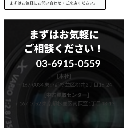
まずはお気軽にお問い合わせ・ご来店ください。
まずはお気軽に
ご相談ください！
グ
03-6915-0559
ル
ー
プ
[本社]
リ
〒167-0034 東京都杉並区桃井2丁目16-24
ン
ク
[中古買取センター]
〒167-0052 東京都杉並区南荻窪1丁目43-13
カ
カ
ラ
ラ
ム
ム