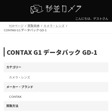
コ
ナ
ン
ビ
テ
ゲ
ン
ー
こんにちは、ゲストさん
ツ
シ
TOPページ
買取実績
カメラ・レンズ
へ
ョ
CONTAX G1 データバック GD-1
ス
ン
キ
に
ッ
移
プ
動
CONTAX G1 データバック GD-1
カテゴリー
カメラ・レンズ
メーカー・ブランド
CONTAX
買取方法