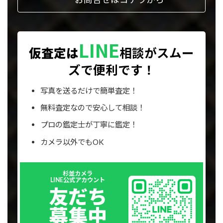
LINE
仮査定は
相談が
スムー
ズで便利です！
写真を送るだけで簡単査定！
無料査定なので安心して相談！
プロの鑑定士が丁寧に鑑定！
カメラ以外でもOK
Outer
杉並カメラ
リ
LINE公式アカウント
ン
友だち
ク
募集中