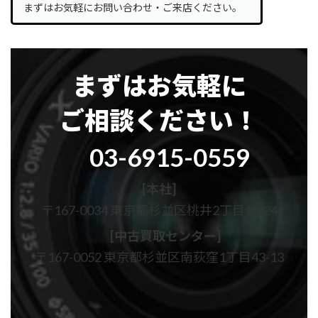
まずはお気軽にお問い合わせ・ご来店ください。
まずはお気軽に
ご相談ください！
グ
03-6915-0559
ル
ー
プ
[本社]
リ
〒167-0034 東京都杉並区桃井2丁目16-24
ン
ク
[中古買取センター]
〒167-0052 東京都杉並区南荻窪1丁目43-13
カ
カ
ラ
ラ
ム
ム