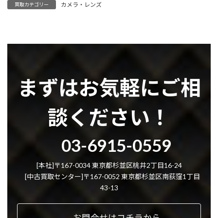
カメラ・レンズ
買取カテゴリー
まずはお気軽にご相
談ください！
グ
03-6915-0559
ル
ー
プ
[本社]〒167-0034 東京都杉並区桃井2丁目16-24
リ
[中古買取センター]〒167-0052 東京都杉並区南荻窪1丁目
ン
43-13
ク
お問合せはコチラから