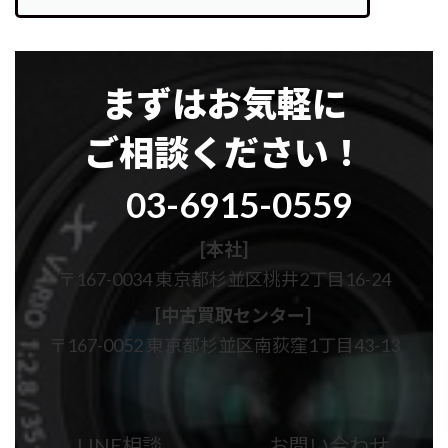
まずはお気軽に
ご相談ください！
グ
03-6915-0559
ル
ー
プ
[本社]
リ
〒167-0034 東京都杉並区桃井2丁目16-24
ン
ク
[中古買取センター]
〒167-0052 東京都杉並区南荻窪1丁目43-13
カ
カ
ラ
ラ
ム
ム
LINE相談
お問い合わせ