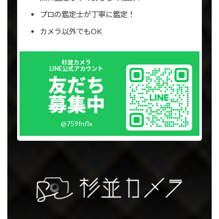
プロの鑑定士が丁寧に鑑定！
カメラ以外でもOK
Outer
杉並カメラ
リ
LINE公式アカウント
ン
友だち
ク
募集中
@759fnflx