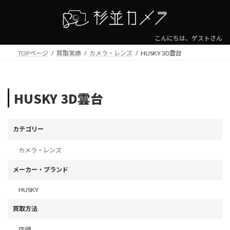
コ
ナ
ン
ビ
テ
ゲ
ン
ー
こんにちは、ゲストさん
ツ
シ
TOPページ
買取実績
カメラ・レンズ
HUSKY 3D雲台
へ
ョ
ス
ン
キ
に
ッ
移
HUSKY 3D雲台
プ
動
カテゴリー
カメラ・レンズ
メーカー・ブランド
HUSKY
買取方法
店頭