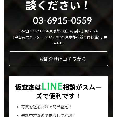
談ください！
グ
03-6915-0559
ル
ー
プ
[本社]〒167-0034 東京都杉並区桃井2丁目16-24
リ
[中古買取センター]〒167-0052 東京都杉並区南荻窪1丁目
ン
43-13
ク
お問合せはコチラから
LINE
仮査定は
相談が
スムー
ズで便利です！
写真を送るだけで簡単査定！
無料査定なので安心して相談！