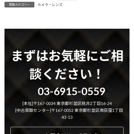
カメラ・レンズ
買取カテゴリー
まずはお気軽にご相
談ください！
グ
03-6915-0559
ル
ー
プ
[本社]〒167-0034 東京都杉並区桃井2丁目16-24
リ
[中古買取センター]〒167-0052 東京都杉並区南荻窪1丁目
ン
43-13
ク