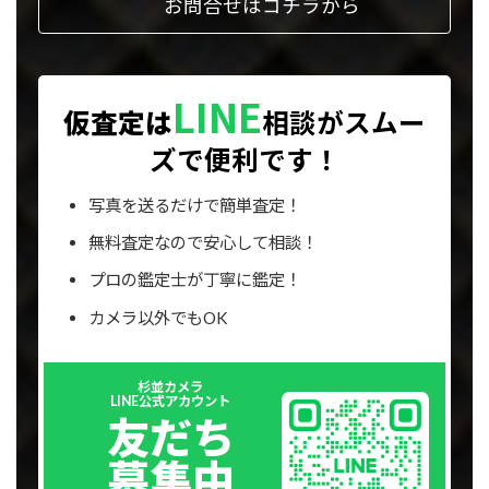
お問合せはコチラから
LINE
仮査定は
相談が
スムー
ズで便利です！
写真を送るだけで簡単査定！
無料査定なので安心して相談！
プロの鑑定士が丁寧に鑑定！
カメラ以外でもOK
Outer
杉並カメラ
リ
LINE公式アカウント
ン
友だち
ク
募集中