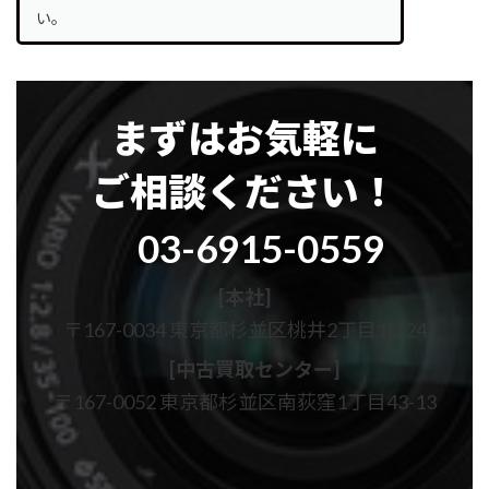
い。
まずはお気軽に
ご相談ください！
グ
03-6915-0559
ル
ー
プ
[本社]
リ
〒167-0034 東京都杉並区桃井2丁目16-24
ン
ク
[中古買取センター]
〒167-0052 東京都杉並区南荻窪1丁目43-13
カ
カ
ラ
ラ