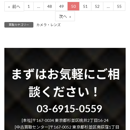
1
…
48
49
50
51
52
…
55
«
前へ
次へ
»
カメラ・レンズ
買取カテゴリー
まずはお気軽にご相
談ください！
グ
03-6915-0559
ル
ー
プ
[本社]〒167-0034 東京都杉並区桃井2丁目16-24
リ
[中古買取センター]〒167-0052 東京都杉並区南荻窪1丁目