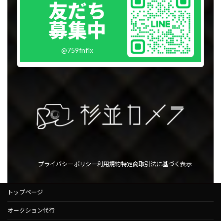
ン
友だち
ク
募集中
@759fnflx
プライバシーポリシー
利用規約
特定商取引法に基づく表示
トップページ
オークション代行