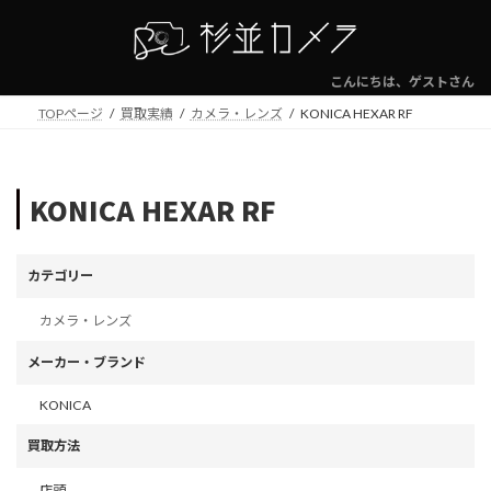
コ
ナ
ン
ビ
テ
ゲ
ン
ー
こんにちは、ゲストさん
ツ
シ
TOPページ
買取実績
カメラ・レンズ
KONICA HEXAR RF
へ
ョ
ス
ン
キ
に
ッ
移
KONICA HEXAR RF
プ
動
カテゴリー
カメラ・レンズ
メーカー・ブランド
KONICA
買取方法
店頭