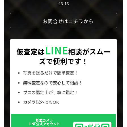
ン
43-13
ク
お問合せはコチラから
LINE
仮査定は
相談が
スムー
ズで便利です！
写真を送るだけで簡単査定！
無料査定なので安心して相談！
プロの鑑定士が丁寧に鑑定！
カメラ以外でもOK
Outer
杉並カメラ
リ
LINE公式アカウント