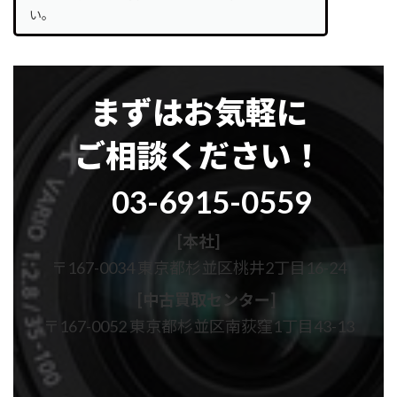
い。
まずはお気軽に
ご相談ください！
グ
03-6915-0559
ル
ー
プ
[本社]
リ
〒167-0034 東京都杉並区桃井2丁目16-24
ン
ク
[中古買取センター]
〒167-0052 東京都杉並区南荻窪1丁目43-13
カ
カ
ラ
ラ