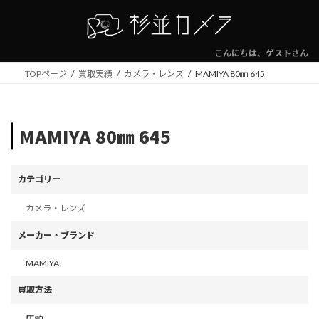
コ
ナ
ン
ビ
テ
ゲ
ン
ー
こんにちは、ゲストさん
ツ
シ
TOPページ
買取実績
カメラ・レンズ
MAMIYA 80㎜ 645
へ
ョ
ス
ン
キ
に
ッ
移
MAMIYA 80㎜ 645
プ
動
カテゴリー
カメラ・レンズ
メーカー・ブランド
MAMIYA
買取方法
店頭