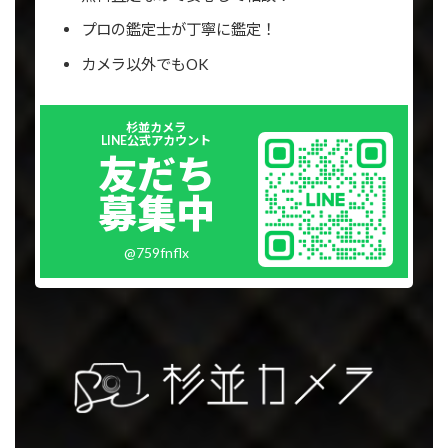
プロの鑑定士が丁寧に鑑定！
カメラ以外でもOK
Outer
杉並カメラ
リ
LINE公式アカウント
ン
友だち
ク
募集中
@759fnflx