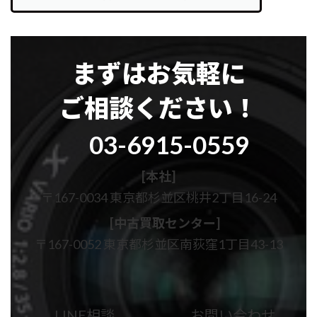
まずはお気軽に
ご相談ください！
グ
03-6915-0559
ル
ー
プ
[本社]
リ
〒167-0034 東京都杉並区桃井2丁目16-24
ン
ク
[中古買取センター]
〒167-0052 東京都杉並区南荻窪1丁目43-13
カ
カ
ラ
ラ
ム
ム
LINE相談
お問い合わせ