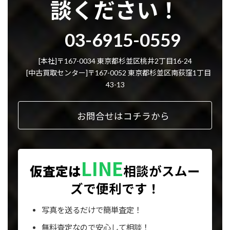
談ください！
グ
03-6915-0559
ル
ー
プ
[本社]〒167-0034 東京都杉並区桃井2丁目16-24
リ
[中古買取センター]〒167-0052 東京都杉並区南荻窪1丁目
ン
43-13
ク
お問合せはコチラから
LINE
仮査定は
相談が
スムー
ズで便利です！
写真を送るだけで簡単査定！
無料査定なので安心して相談！