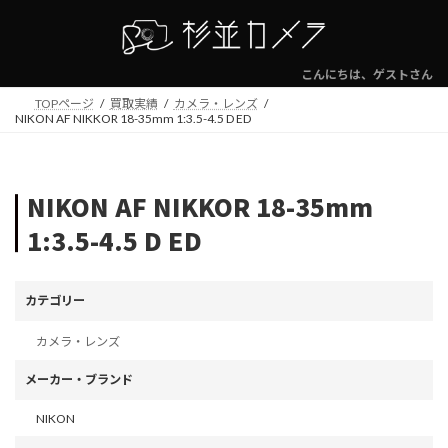
コ
ナ
ン
ビ
テ
ゲ
ン
ー
こんにちは、ゲストさん
ツ
シ
TOPページ
買取実績
カメラ・レンズ
へ
ョ
NIKON AF NIKKOR 18-35mm 1:3.5-4.5 D ED
ス
ン
キ
に
ッ
移
プ
動
NIKON AF NIKKOR 18-35mm
1:3.5-4.5 D ED
カテゴリー
カメラ・レンズ
メーカー・ブランド
NIKON