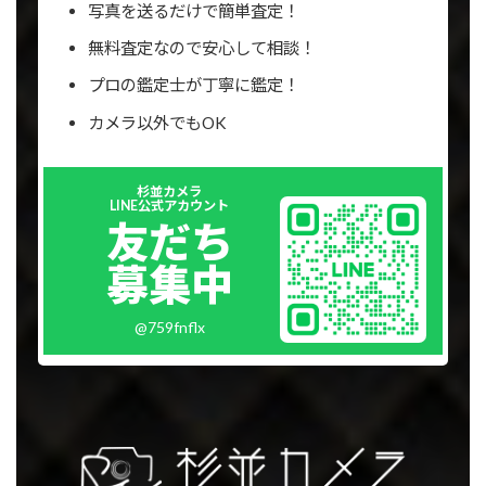
写真を送るだけで簡単査定！
無料査定なので安心して相談！
プロの鑑定士が丁寧に鑑定！
カメラ以外でもOK
Outer
杉並カメラ
リ
LINE公式アカウント
ン
友だち
ク
募集中
@759fnflx