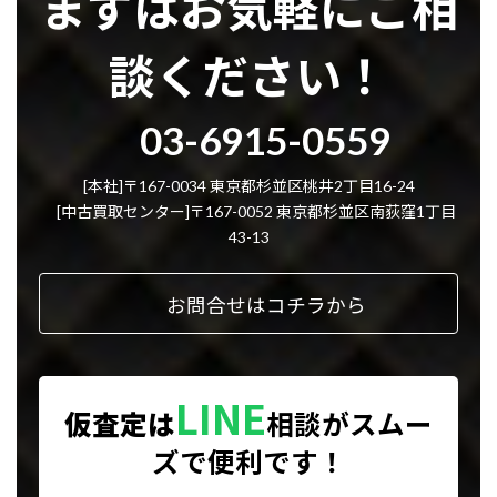
まずはお気軽にご相
談ください！
グ
03-6915-0559
ル
ー
プ
[本社]〒167-0034 東京都杉並区桃井2丁目16-24
リ
[中古買取センター]〒167-0052 東京都杉並区南荻窪1丁目
ン
43-13
ク
お問合せはコチラから
LINE
仮査定は
相談が
スムー
ズで便利です！