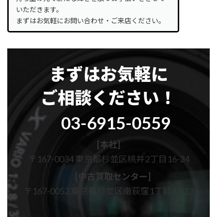
いただきます。
まずはお気軽にお問い合わせ・ご来店ください。
まずはお気軽に
ご相談ください！
グ
03-6915-0559
ル
ー
プ
[本社]
リ
〒167-0034 東京都杉並区桃井2丁目16-24
ン
ク
[中古買取センター]
〒167-0052 東京都杉並区南荻窪1丁目43-13
カ
カ