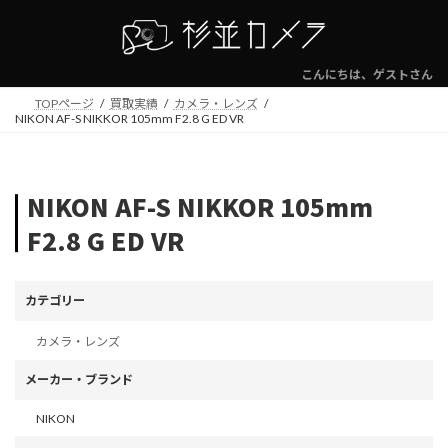
コ
ナ
ン
ビ
テ
ゲ
ン
ー
こんにちは、ゲストさん
ツ
シ
TOPページ
買取実績
カメラ・レンズ
へ
ョ
NIKON AF-S NIKKOR 105mm F2.8 G ED VR
ス
ン
キ
に
ッ
移
プ
動
NIKON AF-S NIKKOR 105mm
F2.8 G ED VR
カテゴリー
カメラ・レンズ
メーカー・ブランド
NIKON