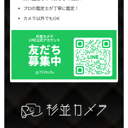
プロの鑑定士が丁寧に鑑定！
カメラ以外でもOK
Outer
杉並カメラ
リ
LINE公式アカウント
ン
友だち
ク
募集中
@759fnflx