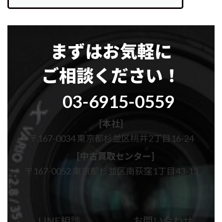
まずはお気軽に
ご相談ください！
グ
03-6915-0559
ル
ー
プ
[本社]
リ
〒167-0034 東京都杉並区桃井2丁目16-24
ン
ク
[中古買取センター]
〒167-0052 東京都杉並区南荻窪1丁目43-13
カ
カ
ラ
ラ
ム
ム
LINE相談
お問い合わせ