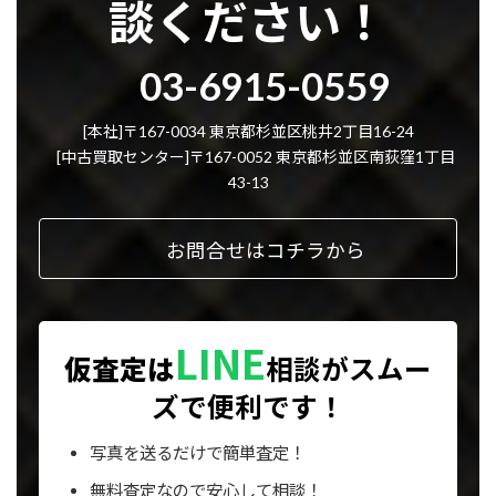
談ください！
グ
03-6915-0559
ル
ー
プ
[本社]〒167-0034 東京都杉並区桃井2丁目16-24
リ
[中古買取センター]〒167-0052 東京都杉並区南荻窪1丁目
ン
43-13
ク
お問合せはコチラから
LINE
仮査定は
相談が
スムー
ズで便利です！
写真を送るだけで簡単査定！
無料査定なので安心して相談！