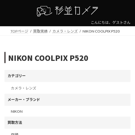
コ
ナ
ン
ビ
テ
ゲ
ン
ー
こんにちは、ゲストさん
ツ
シ
TOPページ
買取実績
カメラ・レンズ
NIKON COOLPIX P520
へ
ョ
ス
ン
キ
に
ッ
移
NIKON COOLPIX P520
プ
動
カテゴリー
カメラ・レンズ
メーカー・ブランド
NIKON
買取方法
店頭