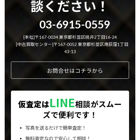
談ください！
グ
03-6915-0559
ル
ー
プ
[本社]〒167-0034 東京都杉並区桃井2丁目16-24
リ
[中古買取センター]〒167-0052 東京都杉並区南荻窪1丁目
ン
43-13
ク
お問合せはコチラから
LINE
仮査定は
相談が
スムー
ズで便利です！
写真を送るだけで簡単査定！
無料査定なので安心して相談！