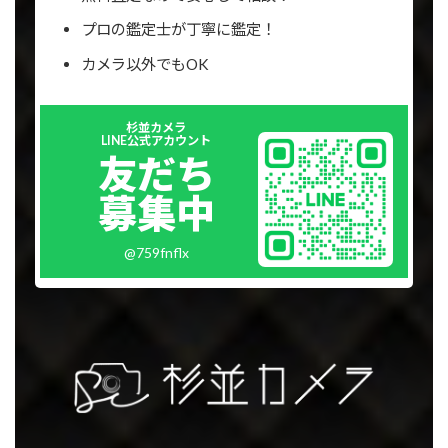
プロの鑑定士が丁寧に鑑定！
カメラ以外でもOK
Outer
杉並カメラ
リ
LINE公式アカウント
ン
友だち
ク
募集中
@759fnflx