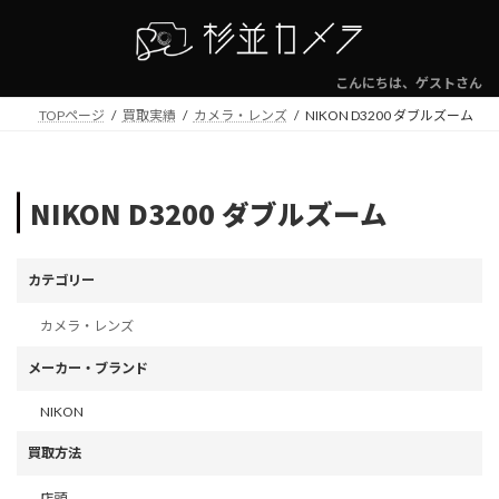
コ
ナ
ン
ビ
テ
ゲ
ン
ー
こんにちは、ゲストさん
ツ
シ
TOPページ
買取実績
カメラ・レンズ
NIKON D3200 ダブルズーム
へ
ョ
ス
ン
キ
に
ッ
移
NIKON D3200 ダブルズーム
プ
動
カテゴリー
カメラ・レンズ
メーカー・ブランド
NIKON
買取方法
店頭