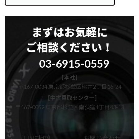
まずはお気軽に
ご相談ください！
グ
03-6915-0559
ル
ー
プ
[本社]
リ
〒167-0034 東京都杉並区桃井2丁目16-24
ン
ク
[中古買取センター]
〒167-0052 東京都杉並区南荻窪1丁目43-13
カ
カ
ラ
ラ
ム
ム
LINE相談
お問い合わせ