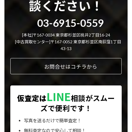
談ください！
グ
03-6915-0559
ル
ー
プ
[本社]〒167-0034 東京都杉並区桃井2丁目16-24
リ
[中古買取センター]〒167-0052 東京都杉並区南荻窪1丁目
ン
43-13
ク
お問合せはコチラから
LINE
仮査定は
相談が
スムー
ズで便利です！
写真を送るだけで簡単査定！
無料査定なので安心して相談！