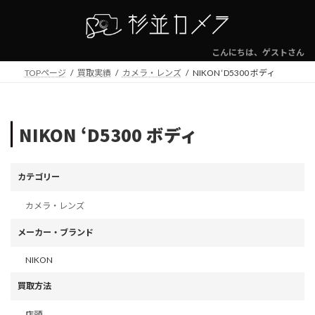
コ
ナ
ン
ビ
テ
ゲ
ン
ー
こんにちは、ゲストさん
ツ
シ
TOPページ
買取実績
カメラ・レンズ
NIKON ‘D5300 ボディ
へ
ョ
ス
ン
キ
に
ッ
移
NIKON ‘D5300 ボディ
プ
動
カテゴリー
カメラ・レンズ
メーカー・ブランド
NIKON
買取方法
店頭