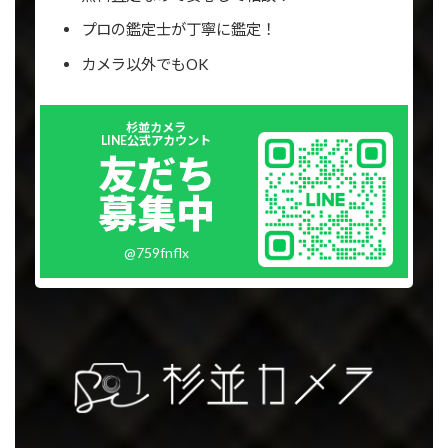
プロの鑑定士が丁寧に鑑定！
カメラ以外でもOK
Outer
杉並カメラ
リ
LINE公式アカウント
ン
友だち
ク
募集中
@759fnflx