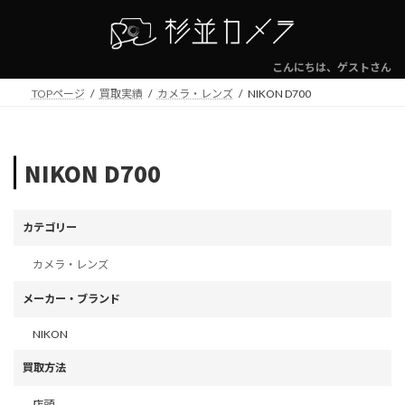
コ
ナ
ン
ビ
テ
ゲ
ン
ー
こんにちは、ゲストさん
ツ
シ
TOPページ
買取実績
カメラ・レンズ
NIKON D700
へ
ョ
ス
ン
キ
に
ッ
移
NIKON D700
プ
動
カテゴリー
カメラ・レンズ
メーカー・ブランド
NIKON
買取方法
店頭