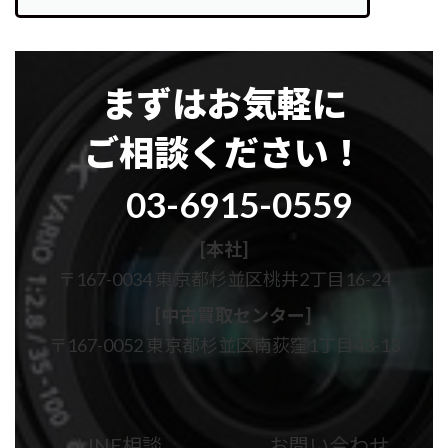
まずはお気軽に
ご相談ください！
グ
03-6915-0559
ル
ー
プ
[本社]
リ
〒167-0034 東京都杉並区桃井2丁目16-24
ン
ク
[中古買取センター]
〒167-0052 東京都杉並区南荻窪1丁目43-13
カ
カ
ラ
ラ
ム
ム
LINE相談
お問い合わせ