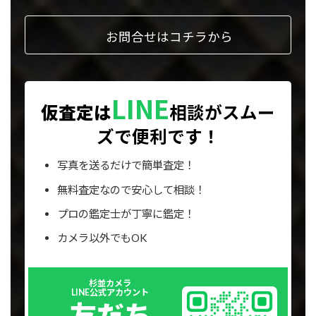
ク
お問合せはコチラから
LINE
仮査定は
相談が
スムー
ズで便利です！
写真を送るだけで簡単査定！
無料査定なので安心して相談！
プロの鑑定士が丁寧に鑑定！
カメラ以外でもOK
Outer
杉並カメラ
リ
LINE公式アカウント
ン
友だち
ク