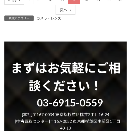
次へ
»
カメラ・レンズ
買取カテゴリー
まずはお気軽にご相
談ください！
グ
03-6915-0559
ル
ー
プ
[本社]〒167-0034 東京都杉並区桃井2丁目16-24
リ
[中古買取センター]〒167-0052 東京都杉並区南荻窪1丁目
ン
43-13