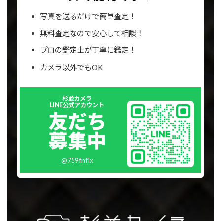
写真を送るだけで簡単査定！
無料査定なので安心して相談！
プロの鑑定士が丁寧に鑑定！
カメラ以外でもOK
Outer
杉並カメラ
リ
LINE公式アカウント
ン
友だち
ク
募集中
@759fnflx