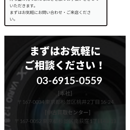
いただきます。
まずはお気軽にお問い合わせ・ご来店くださ
い。
まずはお気軽に
ご相談ください！
グ
03-6915-0559
ル
ー
プ
[本社]
リ
〒167-0034 東京都杉並区桃井2丁目16-24
ン
ク
[中古買取センター]
〒167-0052 東京都杉並区南荻窪1丁目43-13