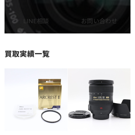
カ
カ
ラ
ラ
ム
ム
LINE相談
お問い合わせ
リ
リ
ン
ン
ク
ク
買取実績一覧
カテゴリー
カメラ・レンズ
カテゴリー
カメラ・レンズ