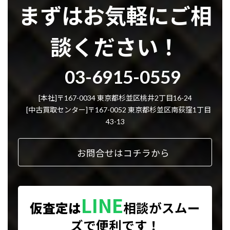
まずはお気軽にご相
談ください！
グ
03-6915-0559
ル
ー
プ
[本社]〒167-0034 東京都杉並区桃井2丁目16-24
リ
[中古買取センター]〒167-0052 東京都杉並区南荻窪1丁目
ン
43-13
ク
お問合せはコチラから
LINE
仮査定は
相談が
スムー
ズで便利です！