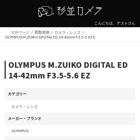
コ
ナ
ン
ビ
テ
ゲ
ン
ー
こんにちは、ゲストさん
ツ
シ
TOPページ
買取実績
カメラ・レンズ
へ
ョ
OLYMPUS M.ZUIKO DIGITAL ED 14-42mm F3.5-5.6 EZ
ス
ン
キ
に
ッ
移
プ
動
OLYMPUS M.ZUIKO DIGITAL ED
14-42mm F3.5-5.6 EZ
カテゴリー
カメラ・レンズ
メーカー・ブランド
OLYMPUS