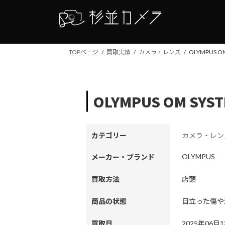
コ
ナ
ン
ビ
テ
ゲ
ン
ー
TOPページ
買取実績
カメラ・レンズ
OLYMPUS O
ツ
シ
へ
ョ
ス
ン
キ
に
OLYMPUS OM SYS
ッ
移
プ
動
カテゴリー
カメラ・レン
OLYMPUS
メーカー・ブランド
買取方法
店頭
商品の状態
目立った傷や
買取日
2025年06月