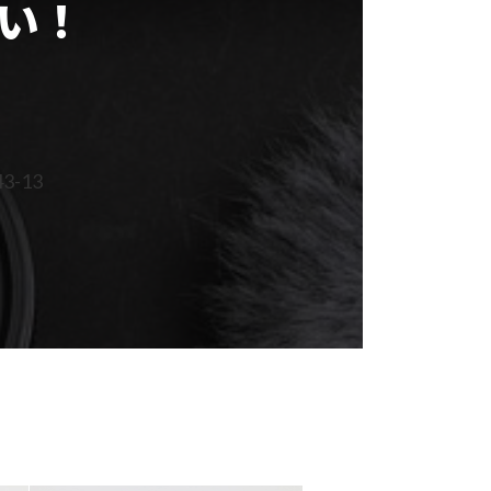
い！
-13