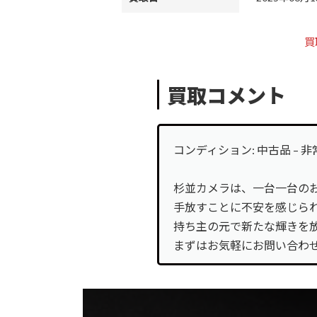
カ
バ
買
ログイン
ー
カ
リ
バ
ン
電話
買取コメント
ー
ク
カ
リ
バ
ン
お問合せ
ー
ク
コンディション: 中古品 – 
カ
リ
バ
ン
LINE登録
杉並カメラは、一台一台の
ー
ク
リ
手放すことに不安を感じら
ン
持ち主の元で新たな輝きを
ク
まずはお気軽にお問い合わ