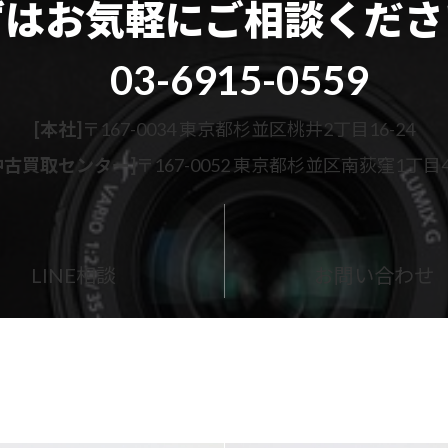
ずはお気軽に
ご相談くださ
03-6915-0559
[本社]
〒167-0034 東京都杉並区桃井2丁目16-24
古買取センター]
〒167-0052 東京都杉並区南荻窪1丁目43
カ
ラ
ム
LINE相談
お問い合わせ
リ
ン
ク