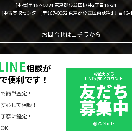
[本社]〒167-0034 東京都杉並区桃井2丁目16-24
[中古買取センター]〒167-0052 東京都杉並区南荻窪1丁目43-1
お問合せはコチラから
LINE
相談が
Outer
杉並カメラ
で便利です！
リ
LINE公式アカウント
友だち
ン
ク
けで簡単査定！
募集中
で安心して相談！
が丁寧に鑑定！
@759fnflx
OK