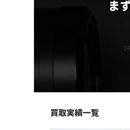
ま
グ
ル
ー
プ
リ
[中
ン
ク
カ
ラ
ム
リ
ン
ク
買取実績一覧