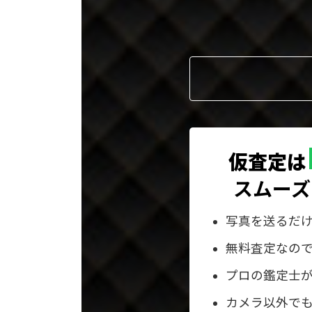
プ
リ
ン
ク
仮査定は
スムーズ
写真を送るだ
無料査定なの
プロの鑑定士
カメラ以外でも