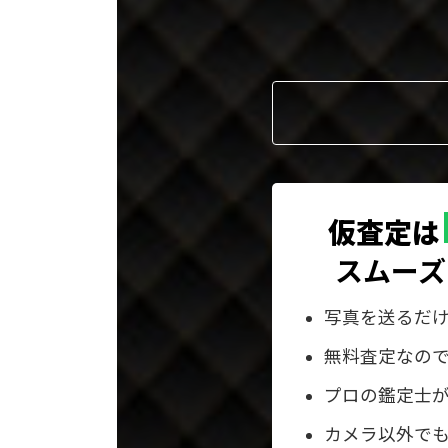
プ
リ
ン
ク
仮査定は
スムーズ
写真を送るだ
無料査定なの
プロの鑑定士
カメラ以外でも