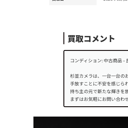
カ
バ
ログイン
ー
カ
リ
バ
ン
電話
買取コメント
ー
ク
カ
リ
バ
ン
お問合せ
ー
ク
コンディション: 中古商品 
カ
リ
バ
ン
LINE登録
杉並カメラは、一台一台の
ー
ク
リ
手放すことに不安を感じら
ン
持ち主の元で新たな輝きを
ク
まずはお気軽にお問い合わ