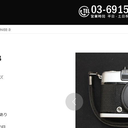
N EE-3
3
ズ
あり
20日