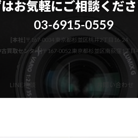
ずはお気軽に
ご相談くださ
03-6915-0559
[本社]
〒167-0034 東京都杉並区桃井2丁目16-24
古買取センター]
〒167-0052 東京都杉並区南荻窪1丁目43
カ
ラ
ム
LINE相談
お問い合わせ
リ
ン
ク