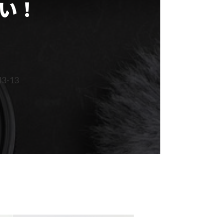
い！
-13