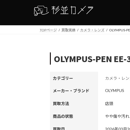
コ
ナ
ン
ビ
テ
ゲ
ン
ー
TOPページ
買取実績
カメラ・レンズ
OLYMPUS-PE
ツ
シ
へ
ョ
ス
ン
キ
に
OLYMPUS-PEN EE-
ッ
移
プ
動
カテゴリー
カメラ・レン
OLYMPUS
メーカー・ブランド
買取方法
店頭
商品の状態
やや傷や汚れ
買取日
2026年03月