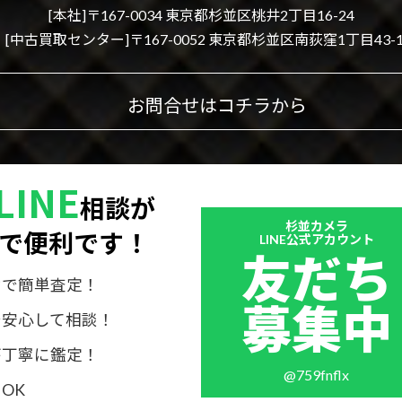
[本社]〒167-0034 東京都杉並区桃井2丁目16-24
[中古買取センター]〒167-0052 東京都杉並区南荻窪1丁目43-1
お問合せはコチラから
LINE
相談が
Outer
杉並カメラ
で便利です！
リ
LINE公式アカウント
友だち
ン
ク
けで簡単査定！
募集中
で安心して相談！
が丁寧に鑑定！
@759fnflx
OK