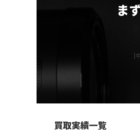
ま
グ
ル
ー
プ
リ
[中
ン
ク
カ
ラ
ム
リ
ン
ク
買取実績一覧