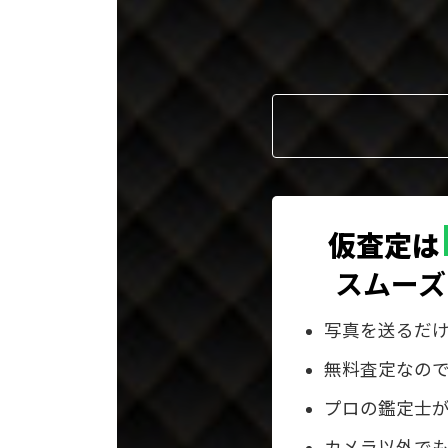
ー
プ
リ
ン
ク
仮査定は
スムーズ
写真を送るだ
無料査定なの
プロの鑑定士
カメラ以外でも