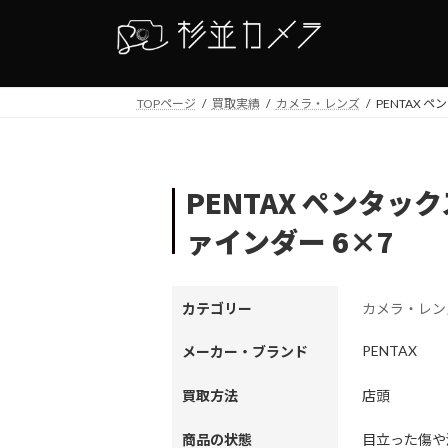
コ
ナ
ン
ビ
テ
ゲ
ン
ー
TOPページ
買取実績
カメラ・レンズ
PENTAX 
ツ
シ
へ
ョ
ス
ン
キ
に
PENTAX ペンタック
ッ
移
プ
動
ァインダー 6×7
カテゴリー
カメラ・レン
PENTAX
メーカー・ブランド
買取方法
店頭
商品の状態
目立った傷や