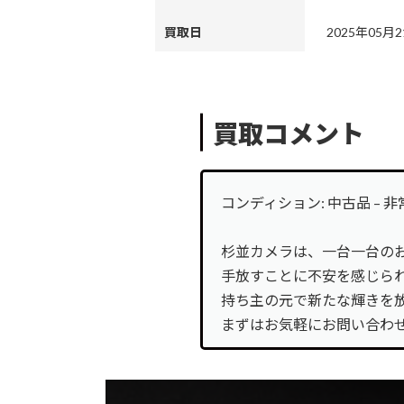
カ
買取日
2025年05月
バ
ログイン
ー
カ
リ
バ
ン
電話
買取コメント
ー
ク
カ
リ
バ
ン
お問合せ
ー
ク
カ
コンディション: 中古品 – 
リ
バ
ン
LINE登録
ー
杉並カメラは、一台一台の
ク
リ
手放すことに不安を感じら
ン
持ち主の元で新たな輝きを
ク
まずはお気軽にお問い合わ