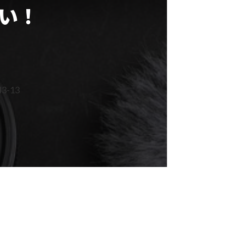
い！
-13