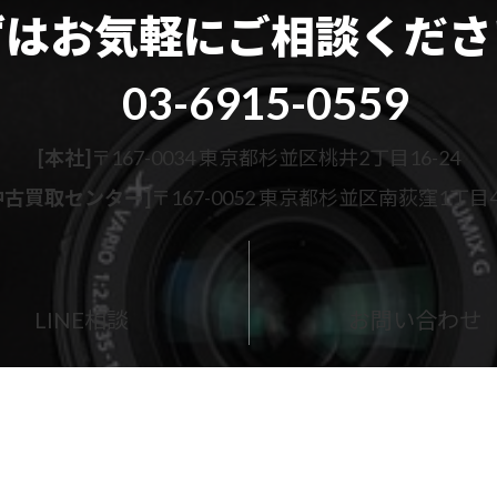
ずはお気軽に
ご相談くださ
03-6915-0559
[本社]
〒167-0034 東京都杉並区桃井2丁目16-24
古買取センター]
〒167-0052 東京都杉並区南荻窪1丁目43
カ
ラ
ム
LINE相談
お問い合わせ
リ
ン
ク