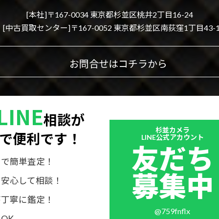
[本社]〒167-0034 東京都杉並区桃井2丁目16-24
[中古買取センター]〒167-0052 東京都杉並区南荻窪1丁目43-1
お問合せはコチラから
LINE
相談が
Outer
杉並カメラ
で便利です！
リ
LINE公式アカウント
友だち
ン
ク
けで簡単査定！
募集中
で安心して相談！
が丁寧に鑑定！
@759fnflx
OK