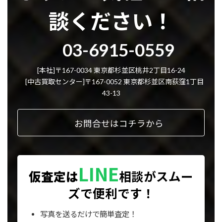
談ください！
グ
03-6915-0559
ル
ー
プ
[本社]〒167-0034 東京都杉並区桃井2丁目16-24
リ
[中古買取センター]〒167-0052 東京都杉並区南荻窪1丁目
ン
43-13
ク
お問合せはコチラから
LINE
仮査定は
相談が
スムー
ズで便利です！
写真を送るだけで簡単査定！