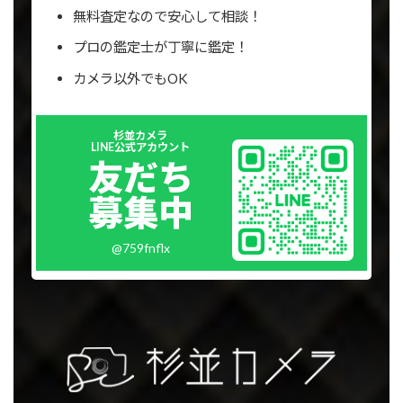
無料査定なので安心して相談！
プロの鑑定士が丁寧に鑑定！
カメラ以外でもOK
Outer
杉並カメラ
リ
LINE公式アカウント
ン
友だち
ク
募集中
@759fnflx