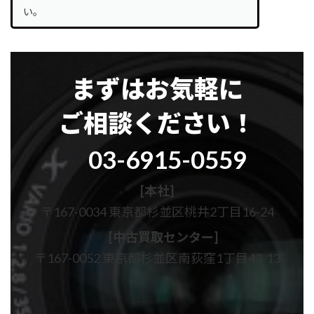
い。
まずはお気軽に
ご相談ください！
グ
03-6915-0559
ル
ー
プ
[本社]
リ
〒167-0034 東京都杉並区桃井2丁目16-24
ン
ク
[中古買取センター]
〒167-0052 東京都杉並区南荻窪1丁目43-13
カ
カ
ラ
ラ