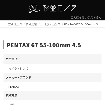
コ
ナ
ン
ビ
テ
ゲ
ン
ー
こんにちは、ゲストさん
ツ
シ
TOPページ
買取実績
カメラ・レンズ
PENTAX 67 55-100mm 4.5
へ
ョ
ス
ン
キ
に
ッ
移
PENTAX 67 55-100mm 4.5
プ
動
カテゴリー
カメラ・レンズ
メーカー・ブランド
PENTAX
買取方法
店頭