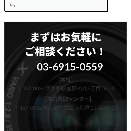
い。
まずはお気軽に
ご相談ください！
グ
03-6915-0559
ル
ー
プ
[本社]
リ
〒167-0034 東京都杉並区桃井2丁目16-24
ン
ク
[中古買取センター]
〒167-0052 東京都杉並区南荻窪1丁目43-13
カ
カ
ラ
ラ