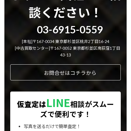
談ください！
グ
03-6915-0559
ル
ー
プ
[本社]〒167-0034 東京都杉並区桃井2丁目16-24
リ
[中古買取センター]〒167-0052 東京都杉並区南荻窪1丁目
ン
43-13
ク
お問合せはコチラから
LINE
仮査定は
相談が
スムー
ズで便利です！
写真を送るだけで簡単査定！