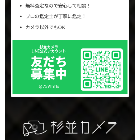
無料査定なので安心して相談！
プロの鑑定士が丁寧に鑑定！
カメラ以外でもOK
Outer
杉並カメラ
リ
LINE公式アカウント
ン
友だち
ク
募集中
@759fnflx