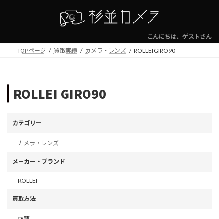
コ
ナ
ン
ビ
テ
ゲ
ン
ー
こんにちは、ゲストさん
ツ
シ
TOPページ
買取実績
カメラ・レンズ
ROLLEI GIRO90
へ
ョ
ス
ン
キ
に
ッ
移
ROLLEI GIRO90
プ
動
カテゴリー
カメラ・レンズ
メーカー・ブランド
ROLLEI
買取方法
店頭