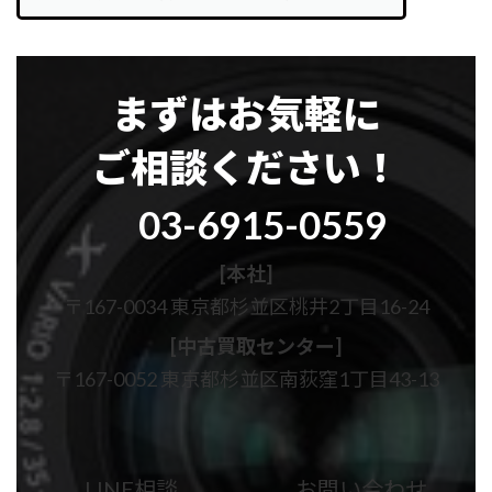
まずはお気軽に
ご相談ください！
グ
03-6915-0559
ル
ー
プ
[本社]
リ
〒167-0034 東京都杉並区桃井2丁目16-24
ン
ク
[中古買取センター]
〒167-0052 東京都杉並区南荻窪1丁目43-13
カ
カ
ラ
ラ
ム
ム
LINE相談
お問い合わせ