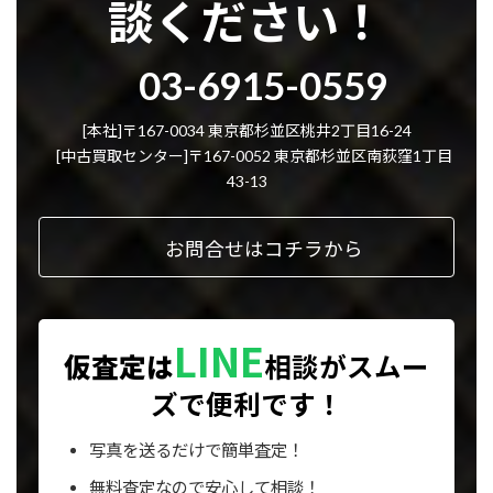
談ください！
グ
03-6915-0559
ル
ー
プ
[本社]〒167-0034 東京都杉並区桃井2丁目16-24
リ
[中古買取センター]〒167-0052 東京都杉並区南荻窪1丁目
ン
43-13
ク
お問合せはコチラから
LINE
仮査定は
相談が
スムー
ズで便利です！
写真を送るだけで簡単査定！
無料査定なので安心して相談！