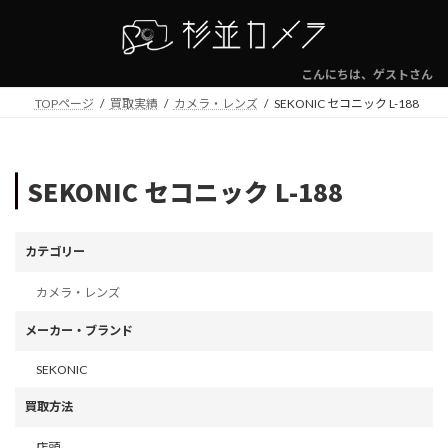
コ
ナ
ン
ビ
テ
ゲ
ン
ー
こんにちは、ゲストさん
ツ
シ
TOPページ
買取実績
カメラ・レンズ
SEKONIC セコニック L-188
へ
ョ
ス
ン
キ
に
ッ
移
SEKONIC セコニック L-188
プ
動
カテゴリー
カメラ・レンズ
メーカー・ブランド
SEKONIC
買取方法
店頭