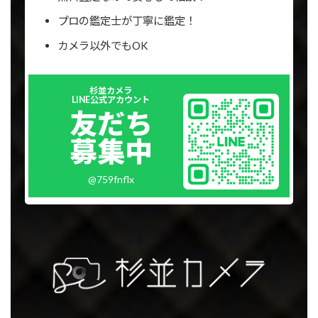
プロの鑑定士が丁寧に鑑定！
カメラ以外でもOK
Outer
杉並カメラ
リ
LINE公式アカウント
ン
友だち
ク
募集中
@759fnflx