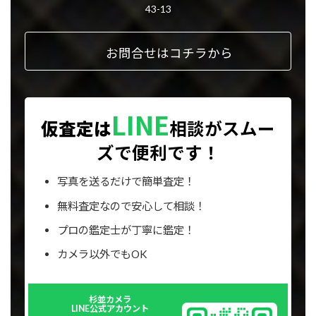
ン
43-13
ク
お問合せはコチラから
LINE
仮査定は
相談が
スムー
ズで便利です！
写真を送るだけで簡単査定！
無料査定なので安心して相談！
プロの鑑定士が丁寧に鑑定！
カメラ以外でもOK
Outer
杉並カメラ
リ
LINE公式アカウント