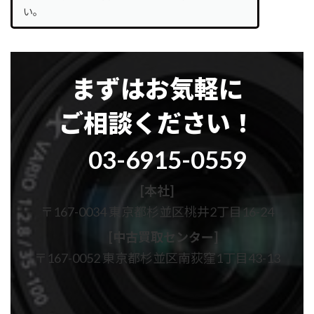
い。
まずはお気軽に
ご相談ください！
グ
03-6915-0559
ル
ー
プ
[本社]
リ
〒167-0034 東京都杉並区桃井2丁目16-24
ン
ク
[中古買取センター]
〒167-0052 東京都杉並区南荻窪1丁目43-13
カ
カ
ラ
ラ