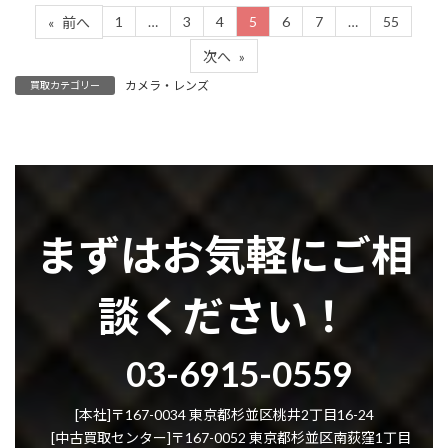
1
…
3
4
5
6
7
…
55
«
前へ
次へ
»
カメラ・レンズ
買取カテゴリー
まずはお気軽にご相
談ください！
グ
03-6915-0559
ル
ー
プ
[本社]〒167-0034 東京都杉並区桃井2丁目16-24
リ
[中古買取センター]〒167-0052 東京都杉並区南荻窪1丁目