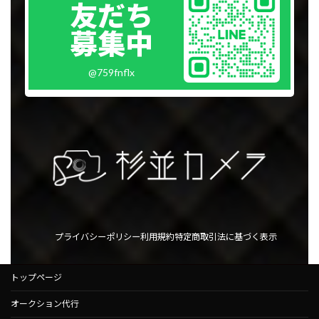
ン
友だち
ク
募集中
@759fnflx
プライバシーポリシー
利用規約
特定商取引法に基づく表示
トップページ
オークション代行