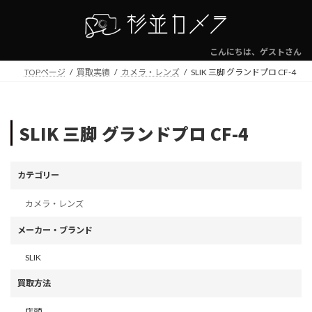
コ
ナ
ン
ビ
テ
ゲ
ン
ー
こんにちは、ゲストさん
ツ
シ
TOPページ
買取実績
カメラ・レンズ
SLIK 三脚 グランドプロ CF-4
へ
ョ
ス
ン
キ
に
ッ
移
SLIK 三脚 グランドプロ CF-4
プ
動
カテゴリー
カメラ・レンズ
メーカー・ブランド
SLIK
買取方法
店頭