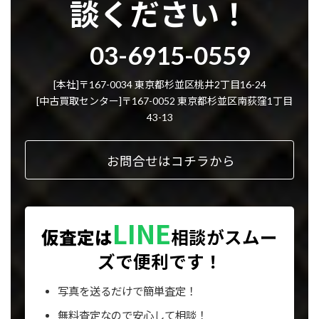
談ください！
グ
03-6915-0559
ル
ー
プ
[本社]〒167-0034 東京都杉並区桃井2丁目16-24
リ
[中古買取センター]〒167-0052 東京都杉並区南荻窪1丁目
ン
43-13
ク
お問合せはコチラから
LINE
仮査定は
相談が
スムー
ズで便利です！
写真を送るだけで簡単査定！
無料査定なので安心して相談！