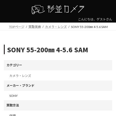
コ
ナ
ン
ビ
テ
ゲ
ン
ー
こんにちは、ゲストさん
ツ
シ
TOPページ
買取実績
カメラ・レンズ
SONY 55-200㎜ 4-5.6 SAM
へ
ョ
ス
ン
キ
に
ッ
移
SONY 55-200㎜ 4-5.6 SAM
プ
動
カテゴリー
カメラ・レンズ
メーカー・ブランド
SONY
買取方法
店頭