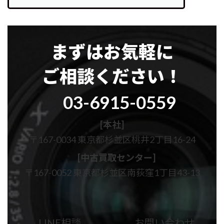
まずはお気軽に
ご相談ください！
グ
03-6915-0559
ル
ー
プ
[本社]
リ
〒167-0034 東京都杉並区桃井2丁目16-24
ン
ク
[中古買取センター]
〒167-0052 東京都杉並区南荻窪1丁目43-13
カ
カ
ラ
ラ
ム
ム
LINE相談
お問い合わせ