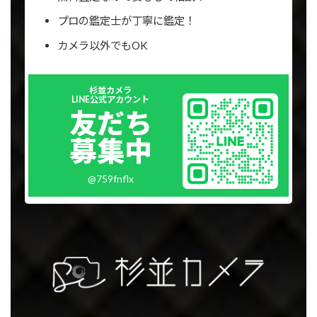
プロの鑑定士が丁寧に鑑定！
カメラ以外でもOK
Outer
杉並カメラ
リ
LINE公式アカウント
ン
友だち
ク
募集中
@759fnflx