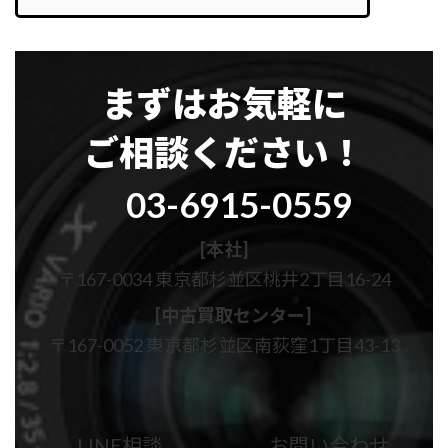
まずはお気軽に
ご相談ください！
グ
03-6915-0559
ル
ー
プ
[本社]
リ
〒167-0034 東京都杉並区桃井2丁目16-24
ン
ク
[中古買取センター]
〒167-0052 東京都杉並区南荻窪1丁目43-13
カ
カ
ラ
ラ
ム
ム
LINE相談
お問い合わせ