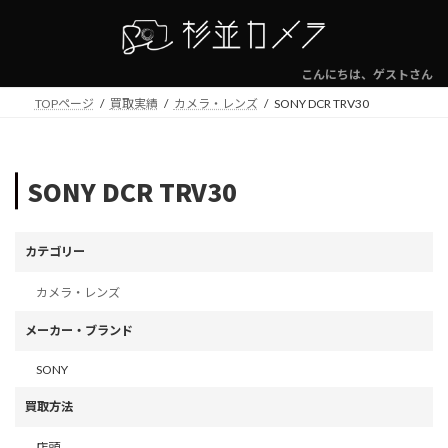
コ
ナ
ン
ビ
テ
ゲ
ン
ー
こんにちは、ゲストさん
ツ
シ
TOPページ
買取実績
カメラ・レンズ
SONY DCR TRV30
へ
ョ
ス
ン
キ
に
ッ
移
SONY DCR TRV30
プ
動
カテゴリー
カメラ・レンズ
メーカー・ブランド
SONY
買取方法
店頭