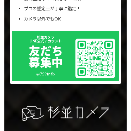
プロの鑑定士が丁寧に鑑定！
カメラ以外でもOK
Outer
杉並カメラ
リ
LINE公式アカウント
ン
友だち
ク
募集中
@759fnflx