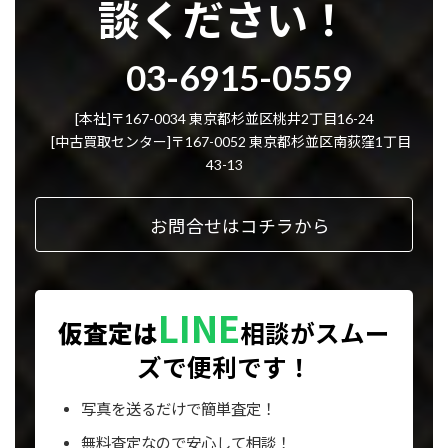
談ください！
グ
03-6915-0559
ル
ー
プ
[本社]〒167-0034 東京都杉並区桃井2丁目16-24
リ
[中古買取センター]〒167-0052 東京都杉並区南荻窪1丁目
ン
43-13
ク
お問合せはコチラから
LINE
仮査定は
相談が
スムー
ズで便利です！
写真を送るだけで簡単査定！
無料査定なので安心して相談！