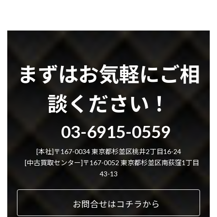
まずはお気軽にご相
談ください！
グ
03-6915-0559
ル
ー
プ
[本社]〒167-0034 東京都杉並区桃井2丁目16-24
リ
[中古買取センター]〒167-0052 東京都杉並区南荻窪1丁目
ン
43-13
ク
お問合せはコチラから