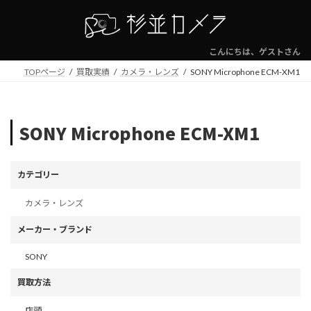
コ
ナ
ン
ビ
テ
ゲ
ン
ー
こんにちは、ゲストさん
ツ
シ
TOPページ
買取実績
カメラ・レンズ
SONY Microphone ECM-XM1
へ
ョ
ス
ン
キ
に
ッ
移
SONY Microphone ECM-XM1
プ
動
カテゴリー
カメラ・レンズ
メーカー・ブランド
SONY
買取方法
店頭