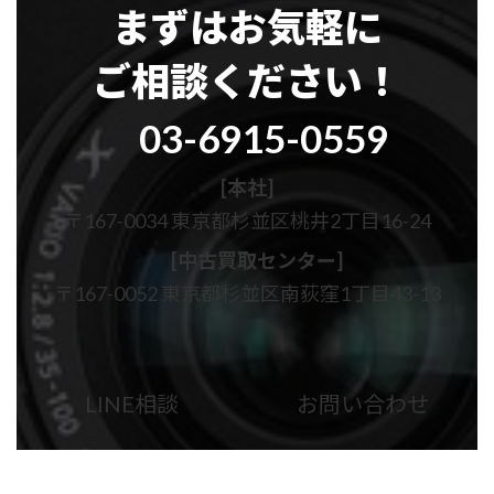
まずはお気軽に
ご相談ください！
グ
03-6915-0559
ル
ー
プ
[本社]
リ
〒167-0034 東京都杉並区桃井2丁目16-24
ン
ク
[中古買取センター]
〒167-0052 東京都杉並区南荻窪1丁目43-13
カ
カ
ラ
ラ
ム
ム
LINE相談
お問い合わせ
リ
リ
ン
ン
ク
ク