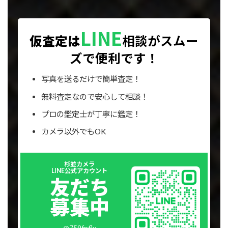
LINE
仮査定は
相談が
スムー
ズで便利です！
写真を送るだけで簡単査定！
無料査定なので安心して相談！
プロの鑑定士が丁寧に鑑定！
カメラ以外でもOK
Outer
杉並カメラ
リ
LINE公式アカウント
ン
友だち
ク
募集中
@759fnflx