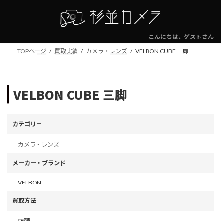
コ
ナ
ン
ビ
テ
ゲ
ン
ー
こんにちは、ゲストさん
ツ
シ
TOPページ
買取実績
カメラ・レンズ
VELBON CUBE 三脚
へ
ョ
ス
ン
キ
に
ッ
移
VELBON CUBE 三脚
プ
動
カテゴリー
カメラ・レンズ
メーカー・ブランド
VELBON
買取方法
店頭