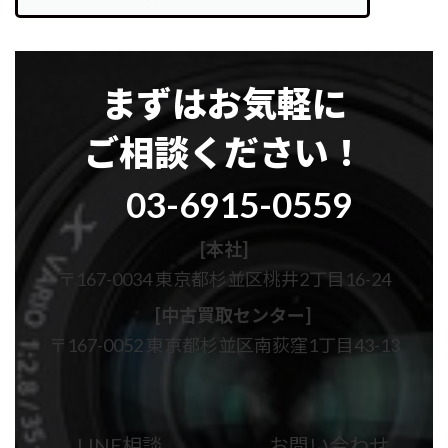
まずはお気軽に
ご相談ください！
グ
03-6915-0559
ル
ー
プ
[本社]
リ
〒167-0034 東京都杉並区桃井2丁目16-24
ン
ク
[中古買取センター]
〒167-0052 東京都杉並区南荻窪1丁目43-13
カ
カ
ラ
ラ
ム
ム
LINE相談
お問い合わせ