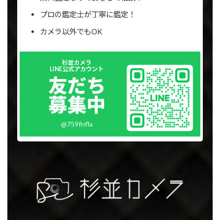
プロの鑑定士が丁寧に鑑定！
カメラ以外でもOK
Outer
杉並カメラ
リ
LINE公式アカウント
ン
友だち
ク
募集中
@759fnflx