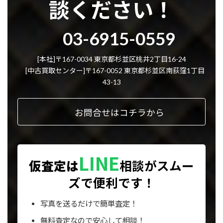
談ください！
グ
03-6915-0559
ル
ー
プ
[本社]〒167-0034 東京都杉並区桃井2丁目16-24
リ
[中古買取センター]〒167-0052 東京都杉並区南荻窪1丁目
ン
43-13
ク
お問合せはコチラから
LINE
仮査定は
相談が
スムー
ズで便利です！
写真を送るだけで簡単査定！
無料査定なので安心して相談！