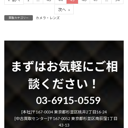
次へ
»
カメラ・レンズ
買取カテゴリー
まずはお気軽にご相
談ください！
グ
03-6915-0559
ル
ー
プ
[本社]〒167-0034 東京都杉並区桃井2丁目16-24
リ
[中古買取センター]〒167-0052 東京都杉並区南荻窪1丁目
ン
43-13