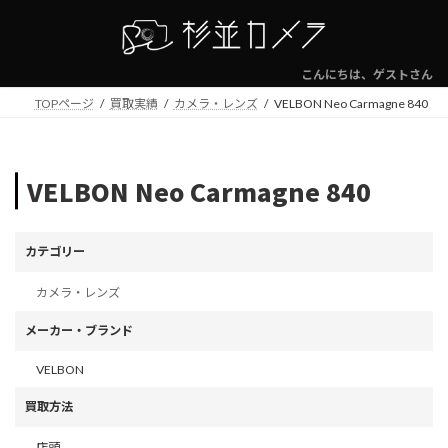
コ
ナ
ン
ビ
テ
ゲ
ン
ー
こんにちは、ゲストさん
ツ
シ
TOPページ
買取実績
カメラ・レンズ
VELBON Neo Carmagne 840
へ
ョ
ス
ン
キ
に
ッ
移
VELBON Neo Carmagne 840
プ
動
カテゴリー
カメラ・レンズ
メーカー・ブランド
VELBON
買取方法
店頭