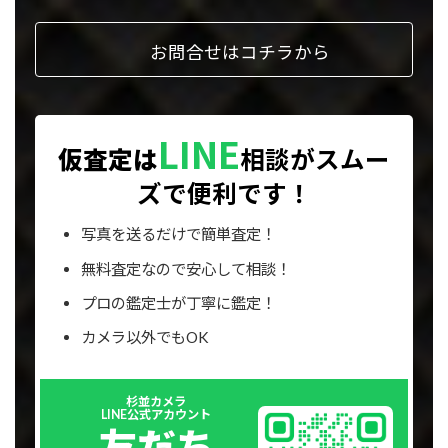
ク
お問合せはコチラから
LINE
仮査定は
相談が
スムー
ズで便利です！
写真を送るだけで簡単査定！
無料査定なので安心して相談！
プロの鑑定士が丁寧に鑑定！
カメラ以外でもOK
Outer
杉並カメラ
リ
LINE公式アカウント
ン
友だち
ク