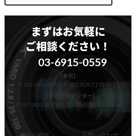
まずはお気軽に
ご相談ください！
グ
03-6915-0559
ル
ー
プ
[本社]
リ
〒167-0034 東京都杉並区桃井2丁目16-24
ン
ク
[中古買取センター]
〒167-0052 東京都杉並区南荻窪1丁目43-13
カ
カ
ラ
ラ
ム
ム
LINE相談
お問い合わせ