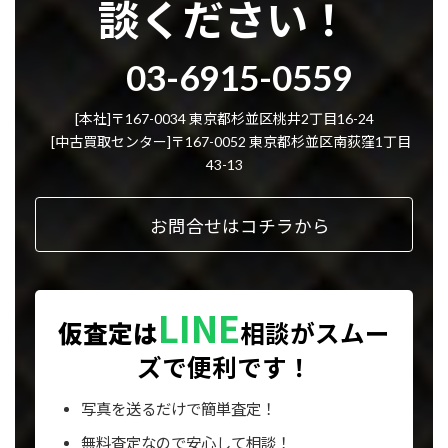
談ください！
グ
03-6915-0559
ル
ー
プ
[本社]〒167-0034 東京都杉並区桃井2丁目16-24
リ
[中古買取センター]〒167-0052 東京都杉並区南荻窪1丁目
ン
43-13
ク
お問合せはコチラから
LINE
仮査定は
相談が
スムー
ズで便利です！
写真を送るだけで簡単査定！
無料査定なので安心して相談！