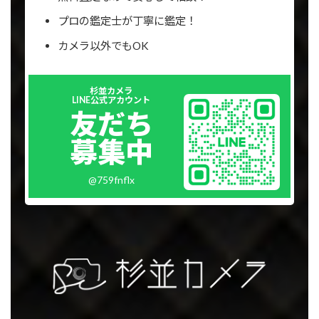
プロの鑑定士が丁寧に鑑定！
カメラ以外でもOK
Outer
杉並カメラ
リ
LINE公式アカウント
ン
友だち
ク
募集中
@759fnflx