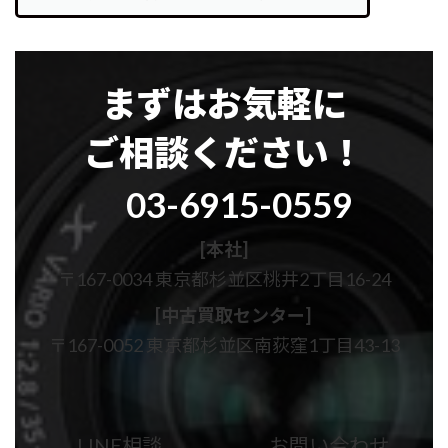
まずはお気軽に
ご相談ください！
グ
03-6915-0559
ル
ー
プ
[本社]
リ
〒167-0034 東京都杉並区桃井2丁目16-24
ン
ク
[中古買取センター]
〒167-0052 東京都杉並区南荻窪1丁目43-13
カ
カ
ラ
ラ
ム
ム
LINE相談
お問い合わせ