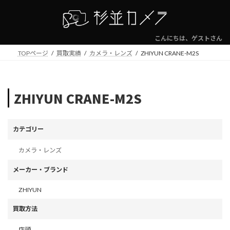
コ
ナ
ン
ビ
テ
ゲ
ン
ー
こんにちは、ゲストさん
ツ
シ
TOPページ
買取実績
カメラ・レンズ
ZHIYUN CRANE-M2S
へ
ョ
ス
ン
キ
に
ッ
移
ZHIYUN CRANE-M2S
プ
動
カテゴリー
カメラ・レンズ
メーカー・ブランド
ZHIYUN
買取方法
店頭