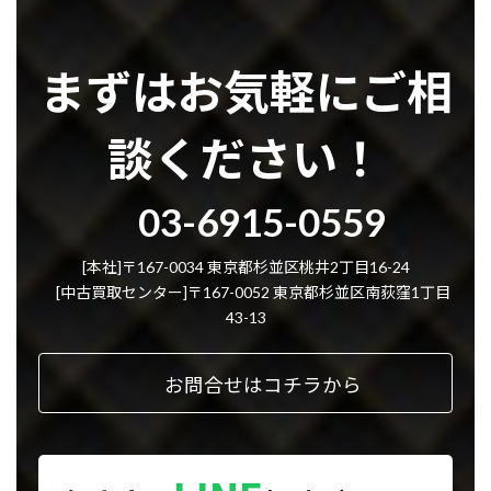
まずはお気軽にご相
談ください！
グ
03-6915-0559
ル
ー
プ
[本社]〒167-0034 東京都杉並区桃井2丁目16-24
リ
[中古買取センター]〒167-0052 東京都杉並区南荻窪1丁目
ン
43-13
ク
お問合せはコチラから