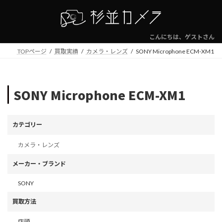
コ
ナ
ン
ビ
テ
ゲ
ン
ー
こんにちは、ゲストさん
ツ
シ
TOPページ
買取実績
カメラ・レンズ
SONY Microphone ECM-XM1
へ
ョ
ス
ン
キ
に
ッ
移
SONY Microphone ECM-XM1
プ
動
カテゴリー
カメラ・レンズ
メーカー・ブランド
SONY
買取方法
店頭