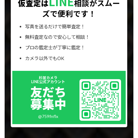
LINE
仮査定は
相談が
スムー
ズで便利です！
写真を送るだけで簡単査定！
無料査定なので安心して相談！
プロの鑑定士が丁寧に鑑定！
カメラ以外でもOK
Outer
杉並カメラ
リ
LINE公式アカウント
ン
友だち
ク
募集中
@759fnflx