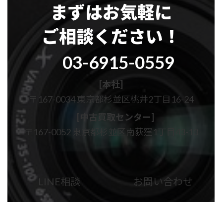
まずはお気軽に
ご相談ください！
グ
03-6915-0559
ル
ー
プ
[本社]
リ
〒167-0034 東京都杉並区桃井2丁目16-24
ン
ク
[中古買取センター]
〒167-0052 東京都杉並区南荻窪1丁目43-13
カ
カ
ラ
ラ
ム
ム
LINE相談
お問い合わせ
リ
リ
ン
ン
ク
ク